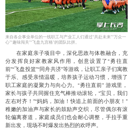
来自各企事业单位的一线职工与产业工人们通过“共赴未来”“万众一
心”“趣味闯关”“飞盘九宫格”的团队比拼。
在家庭亲子项目中，深化思政与体教融合，充
分发挥良好家教家风作用，创意设置了“勇往直
前”“飞盘投篮”“同舟共济”等游戏，让职工亲子们寓教
于乐、感受亲情温暖，培养孩子运动习惯，增强了
职工家庭的凝聚力与向心力。“勇往直前” 游戏里，
家长与孩子共同握住充气棒推动滚轮，“宝贝，我们
左右对齐！”“妈妈，加油！快追上前面的小朋友！”
稚嫩的加油声与家长的鼓励声交织，尽管偶尔有滚
轮偏离赛道，家庭成员们也会耐心调整，手拉手重
新出发，现场不时爆发出热烈的欢呼声。