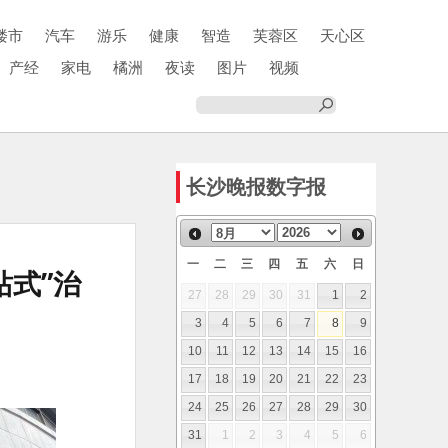
楼市
汽车
游乐
健康
智造
芙蓉区
天心区
产经
家电
橘洲
夜读
图片
视频
长沙晚报数字报
一
二
三
四
五
六
日
式”治
27
28
29
30
31
1
2
3
4
5
6
7
8
9
10
11
12
13
14
15
16
17
18
19
20
21
22
23
24
25
26
27
28
29
30
31
1
2
3
4
5
6