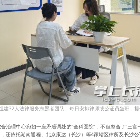
组建32人法律服务志愿者团队，每日安排律师或公证员坐班，提
合治理中心宛如一座矛盾调处的“全科医院”，不但整合了“三官
，还依托湖南通程、北京康达（长沙）等4家辖区律所及长沙公