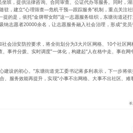
员坐班，提供法律咨询、合同审查、公证代办等服务。同时，湖
随驻，建立“心理筛查—危机干预—跟踪服务”机制，重点关注
一提的是，依托“金牌帮女郎”这一志愿服务组织，东塘街道还
吸纳志愿者20000余名，让志愿服务融入社会治理，形成“党
社会治安防控要求，将全街划分为3大片区网格、10个社区网
查、事件分拨、实时调度”一体化，构建起“人在格中走、事在网
中心建设的初心。”东塘街道党工委书记蒋多利表示，下一步将依
整合、服务效能再提升，实现“小事不出网格、大事不出社区、难
长