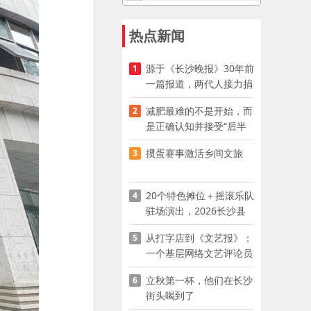
热点新闻
源于《长沙晚报》30年前
1
一篇报道，两代人接力捐
资助学
减肥最难的不是开始，而
2
是正确认知并接受“后半
程”
掼蛋赛事激活乡间文旅
3
20个特色摊位＋摇滚乐队
4
驻场演出，2026长沙县
夜市嘉年华启幕
从打字店到《文艺报》：
5
一个基层网络文艺评论员
的突围
立秋第一杯，他们在长沙
6
街头喝到了