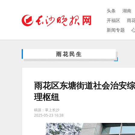
头条
湖南
开福区
雨
新闻专题
雨花民生
雨花区东塘街道社会治安综
理枢纽
稿源：掌上长沙
2025-05-23 16:38