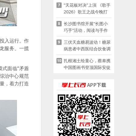
“天花板对决”上演 《歌手
7
2026》歌王之战今晚打
响
长沙图书馆开展“长图小
8
巧手”活动，阅读与手作
赋能少儿暑期成长
心投入运行。作
三伏天血糖易波动！糖尿
9
龙服务、一揽
病患者中西医结合饮食调
养指南
扎根湘土绘童心，蔡皋携
10
中国图画书登顶国际安徒
式面临“矛盾
生奖
动综治中心规范
力量，着力打造