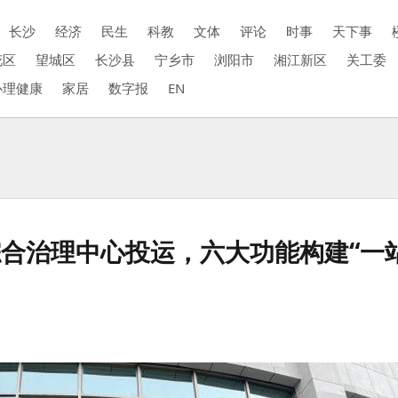
长沙
经济
民生
科教
文体
评论
时事
天下事
花区
望城区
长沙县
宁乡市
浏阳市
湘江新区
关工委
心理健康
家居
数字报
EN
合治理中心投运，六大功能构建“一站