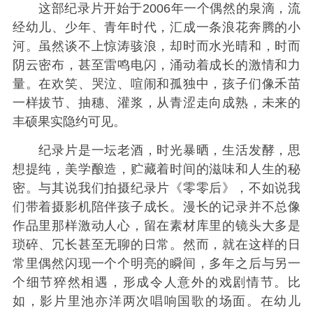
这部纪录片开始于2006年一个偶然的泉滴，流
经幼儿、少年、青年时代，汇成一条浪花奔腾的小
河。虽然谈不上惊涛骇浪，却时而水光晴和，时而
阴云密布，甚至雷鸣电闪，涌动着成长的激情和力
量。在欢笑、哭泣、喧闹和孤独中，孩子们像禾苗
一样拔节、抽穗、灌浆，从青涩走向成熟，未来的
丰硕果实隐约可见。
纪录片是一坛老酒，时光暴晒，生活发酵，思
想提纯，美学酿造，贮藏着时间的滋味和人生的秘
密。与其说我们拍摄纪录片《零零后》，不如说我
们带着摄影机陪伴孩子成长。漫长的记录并不总像
作品里那样激动人心，留在素材库里的镜头大多是
琐碎、冗长甚至无聊的日常。然而，就在这样的日
常里偶然闪现一个个明亮的瞬间，多年之后与另一
个细节猝然相遇，形成令人意外的戏剧情节。比
如，影片里池亦洋两次唱响国歌的场面。在幼儿