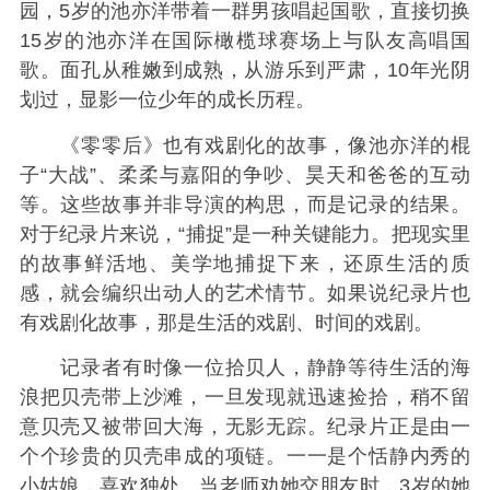
园，5岁的池亦洋带着一群男孩唱起国歌，直接切换
15岁的池亦洋在国际橄榄球赛场上与队友高唱国
歌。面孔从稚嫩到成熟，从游乐到严肃，10年光阴
划过，显影一位少年的成长历程。
《零零后》也有戏剧化的故事，像池亦洋的棍
子“大战”、柔柔与嘉阳的争吵、昊天和爸爸的互动
等。这些故事并非导演的构思，而是记录的结果。
对于纪录片来说，“捕捉”是一种关键能力。把现实里
的故事鲜活地、美学地捕捉下来，还原生活的质
感，就会编织出动人的艺术情节。如果说纪录片也
有戏剧化故事，那是生活的戏剧、时间的戏剧。
记录者有时像一位拾贝人，静静等待生活的海
浪把贝壳带上沙滩，一旦发现就迅速捡拾，稍不留
意贝壳又被带回大海，无影无踪。纪录片正是由一
个个珍贵的贝壳串成的项链。一一是个恬静内秀的
小姑娘，喜欢独处。当老师劝她交朋友时，3岁的她